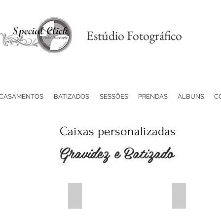
Estúdio Fotográfico
CASAMENTOS
BATIZADOS
SESSÕES
PRENDAS
ÁLBUNS
C
Caixas personalizadas
Gravidez e Batizado
atismo
Caixa Batismo
Caixa Bati
Caixa
Caixa
em
em